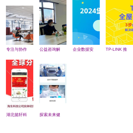
学业咨询指
务 您的安
本，赋能工
解司法拍卖
引成长之路
心置业向导
程咨询数字
信息壁垒的
未来
专业服务
专注与协作
公益咨询解
企业数据安
TP-LINK 推
的艺术 商
难题 为民
全管理的核
出“全屋 Wi-
务咨询服务
服务映初心
心利器 堡
Fi 装修
公司纽约总
垒机与专业
宝”小程
部设计赏析
信息咨询服
序，让家庭
务
组网方案设
计更智能便
捷
湖北懿轩科
探索未来健
技 专业信
康保障 河
息咨询服务
北盛世利众