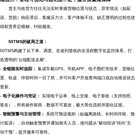
货主与收货方往往无法实时掌握货物位置与状态，异常情况（如延
误、货损）响应滞后，客服压力大，客户体验不佳。缺乏透明的过程也使
得权责界定模糊，纠纷频发。
50TMS的破局之道：
50TMS构建了从下单、调度、在途到签收的全流程数字化监控体系，打
造透明的“云端配送走廊”。
-
全链路实时追踪：
集成车载GPS、司机APP、电子围栏等技术，货物位
置、轨迹、停留时间一目了然，并可向客户开放查询端口或自动推送状态
更新。
-
电子化操作与凭证：
实现电子运单、线上交接、电子签收（支持拍照、
签名），所有操作留痕，数据不可篡改，极大简化流程并固化证据。
-
智能预警与主动管理：
系统可预设规则（如偏离路线、长时间停留、预
计延误），自动触发预警并通知相关人员，使问题从“被动投诉”转向“主
动干预”，提升服务可靠性。