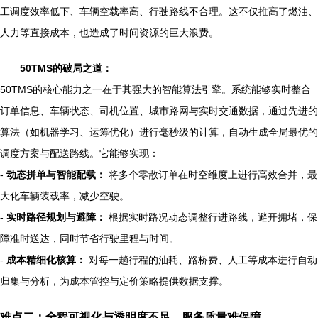
工调度效率低下、车辆空载率高、行驶路线不合理。这不仅推高了燃油、
人力等直接成本，也造成了时间资源的巨大浪费。
50TMS的破局之道：
50TMS的核心能力之一在于其强大的智能算法引擎。系统能够实时整合
订单信息、车辆状态、司机位置、城市路网与实时交通数据，通过先进的
算法（如机器学习、运筹优化）进行毫秒级的计算，自动生成全局最优的
调度方案与配送路线。它能够实现：
-
动态拼单与智能配载：
将多个零散订单在时空维度上进行高效合并，最
大化车辆装载率，减少空驶。
-
实时路径规划与避障：
根据实时路况动态调整行进路线，避开拥堵，保
障准时送达，同时节省行驶里程与时间。
-
成本精细化核算：
对每一趟行程的油耗、路桥费、人工等成本进行自动
归集与分析，为成本管控与定价策略提供数据支撑。
难点二：全程可视化与透明度不足，服务质量难保障